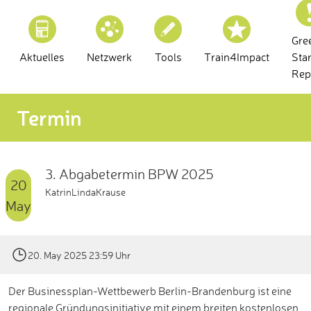
Gre
Aktuelles
Netzwerk
Tools
Train4Impact
Sta
Rep
Termin
3. Abgabetermin BPW 2025
20
KatrinLindaKrause
May
20. May 2025 23:59 Uhr
Der Businessplan-Wettbewerb Berlin-Brandenburg ist eine
regionale Gründungsinitiative mit einem breiten kostenlosen