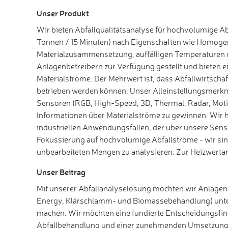
Unser Produkt
Wir bieten Abfallqualitätsanalyse für hochvolumige Ab
Tonnen / 15 Minuten) nach Eigenschaften wie Homogenit
Materialzusammensetzung, auffälligen Temperaturen u
Anlagenbetreibern zur Verfügung gestellt und bieten
Materialströme. Der Mehrwert ist, dass Abfallwirtschaft
betrieben werden können. Unser Alleinstellungsmerkmal
Sensoren (RGB, High-Speed, 3D, Thermal, Radar, Motio
Informationen über Materialströme zu gewinnen. Wir 
industriellen Anwendungsfällen, der über unsere Sens
Fokussierung auf hochvolumige Abfallströme - wir sin
unbearbeiteten Mengen zu analysieren. Zur Heizwertan
Unser Beitrag
Mit unserer Abfallanalyselösung möchten wir Anlagen i
Energy, Klärschlamm- und Biomassebehandlung) unters
machen. Wir möchten eine fundierte Entscheidungsfin
Abfallbehandlung und einer zunehmenden Umsetzungen