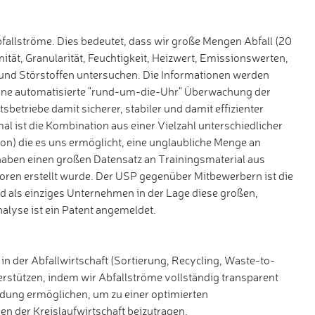
fallströme. Dies bedeutet, dass wir große Mengen Abfall (20
ät, Granularität, Feuchtigkeit, Heizwert, Emissionswerten,
nd Störstoffen untersuchen. Die Informationen werden
 eine automatisierte "rund-um-die-Uhr" Überwachung der
sbetriebe damit sicherer, stabiler und damit effizienter
 ist die Kombination aus einer Vielzahl unterschiedlicher
n) die es uns ermöglicht, eine unglaubliche Menge an
haben einen großen Datensatz an Trainingsmaterial aus
oren erstellt wurde. Der USP gegenüber Mitbewerbern ist die
d als einziges Unternehmen in der Lage diese großen,
alyse ist ein Patent angemeldet.
n der Abfallwirtschaft (Sortierung, Recycling, Waste-to-
tützen, indem wir Abfallströme vollständig transparent
dung ermöglichen, um zu einer optimierten
 der Kreislaufwirtschaft beizutragen.