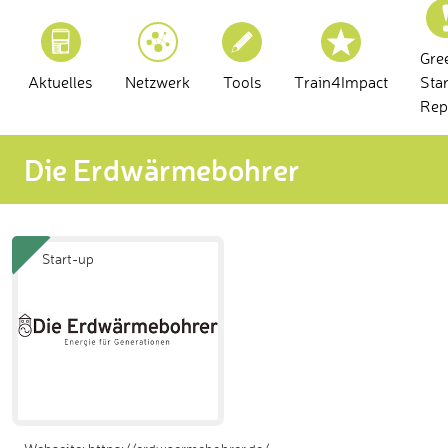
Gre
Aktuelles
Netzwerk
Tools
Train4Impact
Sta
Rep
Die Erdwärmebohrer
Start-up