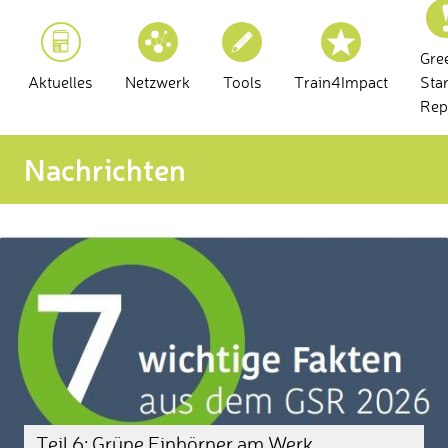
Gre
Aktuelles
Netzwerk
Tools
Train4Impact
Sta
Rep
Nachrichten
Teil 6: Grüne Einhörner am Werk