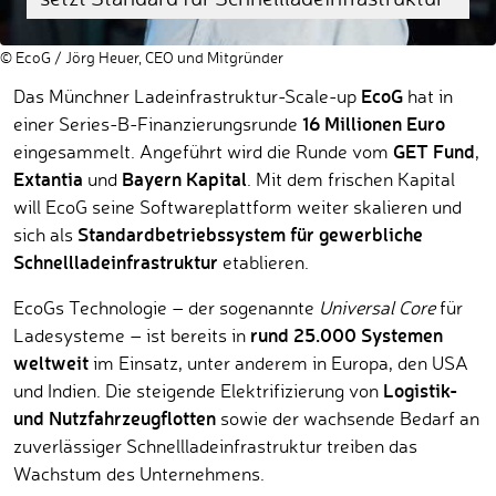
© EcoG / Jörg Heuer, CEO und Mitgründer
EcoG
Das Münchner Ladeinfrastruktur-Scale-up
hat in
16 Millionen Euro
einer Series-B-Finanzierungsrunde
GET Fund
eingesammelt. Angeführt wird die Runde vom
,
Extantia
Bayern Kapital
und
. Mit dem frischen Kapital
will EcoG seine Softwareplattform weiter skalieren und
Standardbetriebssystem für gewerbliche
sich als
Schnellladeinfrastruktur
etablieren.
EcoGs Technologie – der sogenannte
Universal Core
für
rund 25.000 Systemen
Ladesysteme – ist bereits in
weltweit
im Einsatz, unter anderem in Europa, den USA
Logistik-
und Indien. Die steigende Elektrifizierung von
und Nutzfahrzeugflotten
sowie der wachsende Bedarf an
zuverlässiger Schnellladeinfrastruktur treiben das
Wachstum des Unternehmens.