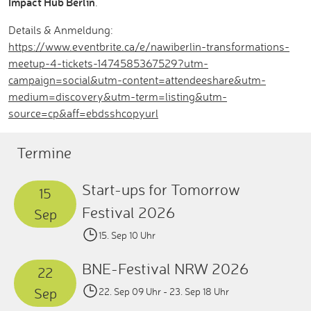
Impact Hub Berlin
.
Details & Anmeldung:
https://www.eventbrite.ca/e/nawiberlin-transformations-
meetup-4-tickets-1474585367529?utm-
campaign=social&utm-content=attendeeshare&utm-
medium=discovery&utm-term=listing&utm-
source=cp&aff=ebdsshcopyurl
Termine
Start-ups for Tomorrow
15
Festival 2026
Sep
15. Sep 10 Uhr
BNE-Festival NRW 2026
22
Sep
22. Sep 09 Uhr
- 23. Sep 18 Uhr